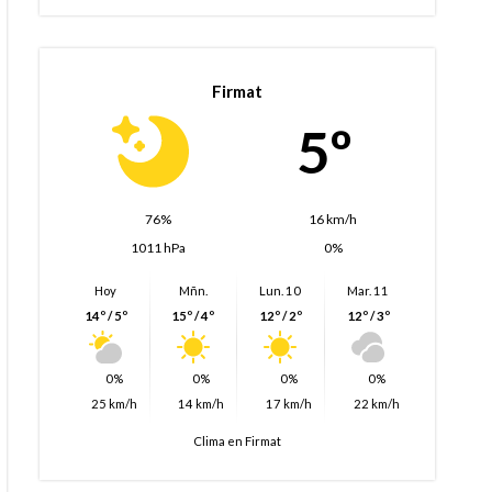
Firmat
5º
76%
16 km/h
1011 hPa
0%
Hoy
Mñn.
Lun. 10
Mar. 11
14º / 5º
15º / 4º
12º / 2º
12º / 3º
0%
0%
0%
0%
25 km/h
14 km/h
17 km/h
22 km/h
Clima en Firmat