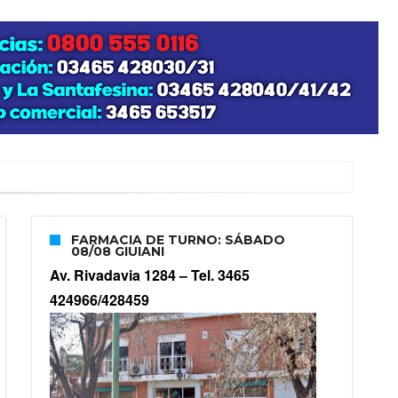
zo posible su nacimiento
FARMACIA DE TURNO: SÁBADO
08/08 GIUIANI
Av. Rivadavia 1284 –
Tel. 3465
424966/428459