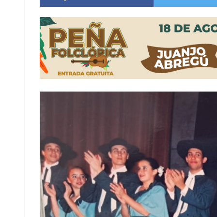
Firmat: “Codo a codo” lanza una campaña de re
Vuelve el básquet: este viernes arranca el C