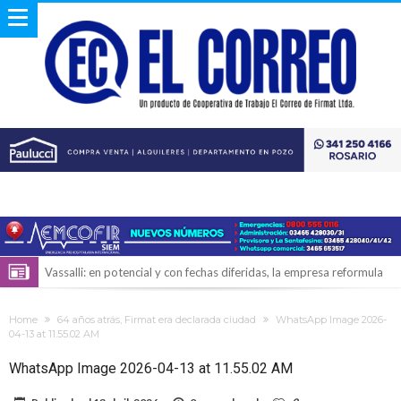
Vassalli: en potencial y con fechas diferidas, la empresa reformula
sus anuncios a los trabajadores
Firmat: avanza la investigación de dos empleadas del Juzgado de
Home
64 años atrás, Firmat era declarada ciudad
WhatsApp Image 2026-
Faltas por presuntas irregularidades
Villada: el viento provocó el desprendimiento del techo del galpón
04-13 at 11.55.02 AM
del ferrocarril
Violento robo en la zona rural de Firmat: maniataron a una pareja de
WhatsApp Image 2026-04-13 at 11.55.02 AM
adultos mayores
Colecta solidaria de juguetes en Firmat para el EPI y el Hospital