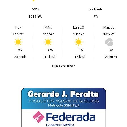
59%
22 km/h
1013 hPa
7%
Hoy
Mñn.
Lun. 10
Mar. 11
15º / 5º
15º / 4º
13º / 2º
13º / 2º
0%
0%
0%
0%
25 km/h
15 km/h
16 km/h
21 km/h
Clima en Firmat