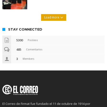
Load more
STAY CONNECTED
5300
Posteos
485
Comentarios
3
Members
El Correo de Firmat fue fundado el 11 de octubre de 1914 por