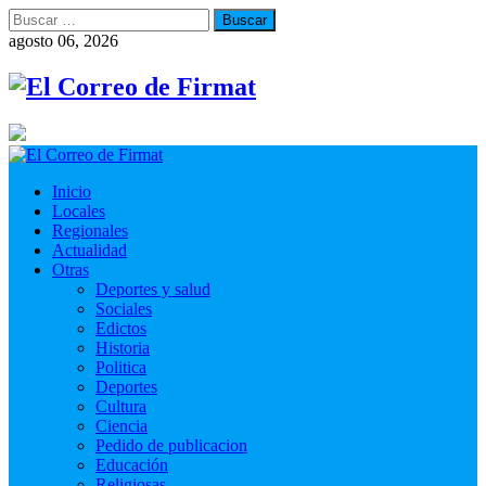
Buscar:
agosto 06, 2026
Inicio
Locales
Regionales
Actualidad
Otras
Deportes y salud
Sociales
Edictos
Historia
Politica
Deportes
Cultura
Ciencia
Pedido de publicacion
Educación
Religiosas