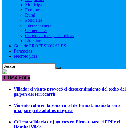
Municipales
Economia
Rural
Policiales
Interés General
Comerciales
Convocatorias y asambleas
Literatura
Guía de PROFESIONALES
Farmacias
Necrologicas
ULTIMA HORA
Villada: el viento provocó el desprendimiento del techo del
galpón del ferrocarril
Violento robo en la zona rural de Firmat: maniataron a
una pareja de adultos mayores
Colecta solidaria de juguetes en Firmat para el EPI y el
Hospital Vilela