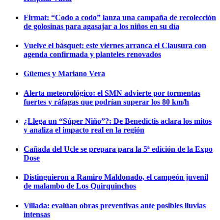
Firmat: “Codo a codo” lanza una campaña de recolección
de golosinas para agasajar a los niños en su día
Vuelve el básquet: este viernes arranca el Clausura con
agenda confirmada y planteles renovados
Güemes y Mariano Vera
Alerta meteorológico: el SMN advierte por tormentas
fuertes y ráfagas que podrían superar los 80 km/h
¿Llega un “Súper Niño”?: De Benedictis aclara los mitos
y analiza el impacto real en la región
Cañada del Ucle se prepara para la 5ª edición de la Expo
Dose
Distinguieron a Ramiro Maldonado, el campeón juvenil
de malambo de Los Quirquinchos
Villada: evalúan obras preventivas ante posibles lluvias
intensas