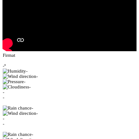
Firmat
-º
-
-
-
-
-
-
-
-
-
-
-