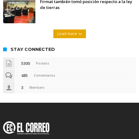
Firmat también tomó posición respecto a la ley
de tierras
Load more
STAY CONNECTED
5300
Posteos
485
Comentarios
3
Members