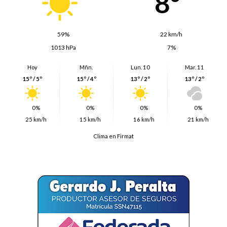
8º
59%
22 km/h
1013 hPa
7%
Hoy
Mñn.
Lun. 10
Mar. 11
15º / 5º
15º / 4º
13º / 2º
13º / 2º
0%
0%
0%
0%
25 km/h
15 km/h
16 km/h
21 km/h
Clima en Firmat