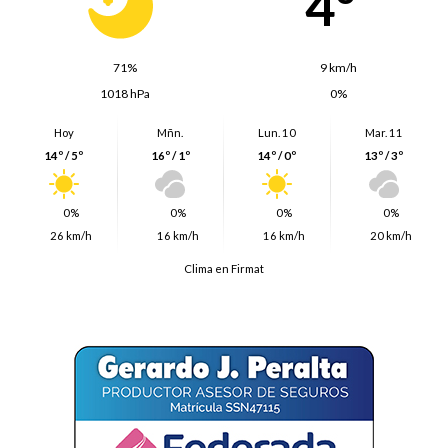
4º
71%
9 km/h
1018 hPa
0%
Hoy
Mñn.
Lun. 10
Mar. 11
14º / 5º
16º / 1º
14º / 0º
13º / 3º
0%
0%
0%
0%
26 km/h
16 km/h
16 km/h
20 km/h
Clima en Firmat