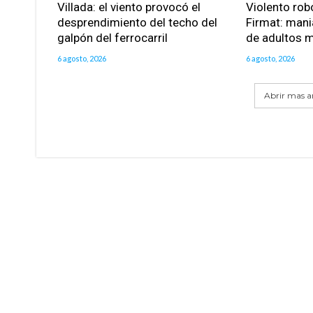
Villada: el viento provocó el
Violento robo
desprendimiento del techo del
Firmat: mani
galpón del ferrocarril
de adultos 
6 agosto, 2026
6 agosto, 2026
Abrir mas ar