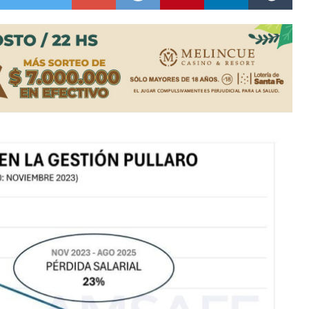
ón juvenil de malambo de Los Quirquinchos
es lluvias intensas