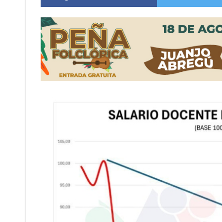
Distinguieron a Ramiro Maldonado, el campe
Villada: evalúan obras preventivas ante posibl