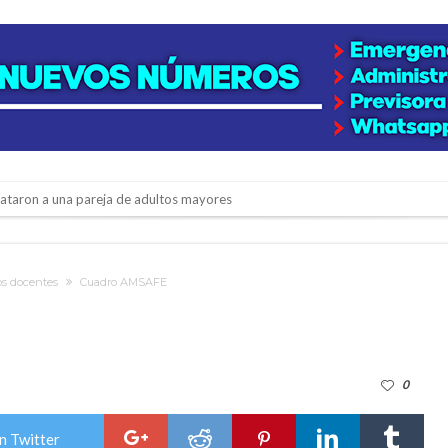
niataron a una pareja de adultos mayores
 EPI y el Hospital Vilela
colección de golosinas para agasajar a los niños en su día
os docentes
Cuadro AMSAFE
lausura con agenda confirmada y planteles renovados
rmentas fuertes y ráfagas que podrían superar los 80 km/h
0
os mitos y analiza el impacto real en la región
n de la Expo Dose
n Twitter