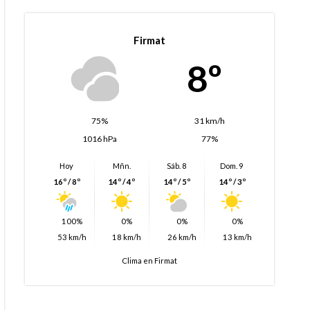
Firmat
8º
75%
31 km/h
1016 hPa
77%
Hoy
Mñn.
Sáb. 8
Dom. 9
16º / 8º
14º / 4º
14º / 5º
14º / 3º
100%
0%
0%
0%
53 km/h
18 km/h
26 km/h
13 km/h
Clima en Firmat