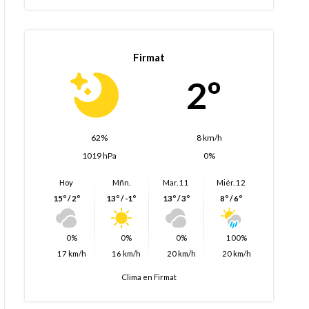
Firmat
2º
62%
8 km/h
1019 hPa
0%
Hoy
Mñn.
Mar. 11
Miér. 12
15º / 2º
13º / -1º
13º / 3º
8º / 6º
0%
0%
0%
100%
17 km/h
16 km/h
20 km/h
20 km/h
Clima en Firmat