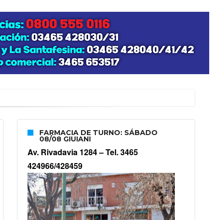
”
FARMACIA DE TURNO: SÁBADO
08/08 GIUIANI
zo posible su nacimiento
Av. Rivadavia 1284 –
Tel. 3465
424966/428459