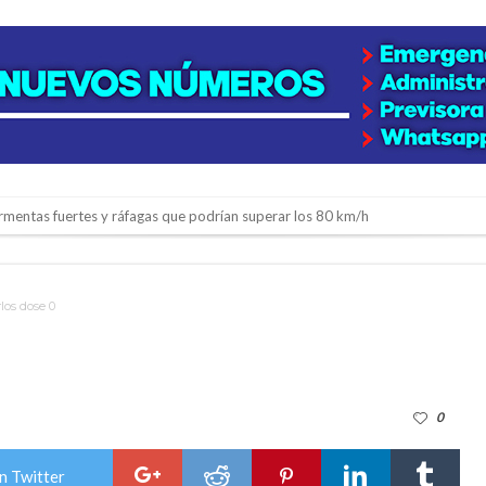
rmentas fuertes y ráfagas que podrían superar los 80 km/h
os mitos y analiza el impacto real en la región
n de la Expo Dose
rlos dose 0
ón juvenil de malambo de Los Quirquinchos
es lluvias intensas
n la licitación de cinco nuevas cuadras
0
para emprendedores
 Corre”
n Twitter