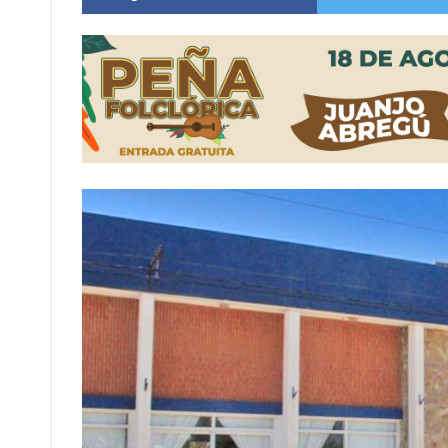
Comienza una mesa de lectura sobre literatur
Sueño albiceleste: la arquera firmatense Jazmí