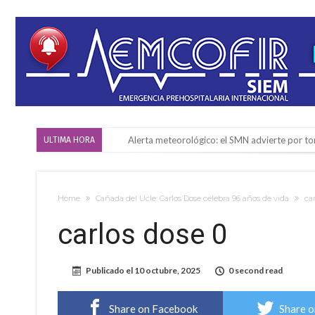
Alerta meteorológico: el SMN advierte por to
ULTIMA HORA
¿Llega un “Súper Niño”?: De Benedictis aclara l
Cañada del Ucle se prepara para la 5ª edició
Home
Cañada del Ucle: Carlos Dose celebra 96 años de vida
ca
Distinguieron a Ramiro Maldonado, el campe
carlos dose 0
Villada: evalúan obras preventivas ante posibl
Elortondo: avanza el plan de pavimentación co
Publicado el
10 octubre, 2025
0 second read
Chovet realizó el primer taller de coaching 
Confirmaron la fecha de la maratón “Gödeken
Share on Facebook
Share o