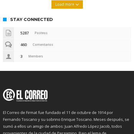
Load more
STAY CONNECTED
5287
Posteos
460
Comentarios
3
Members
El Correo de Firmat fue fundado el 11 de octubre de 1914 por