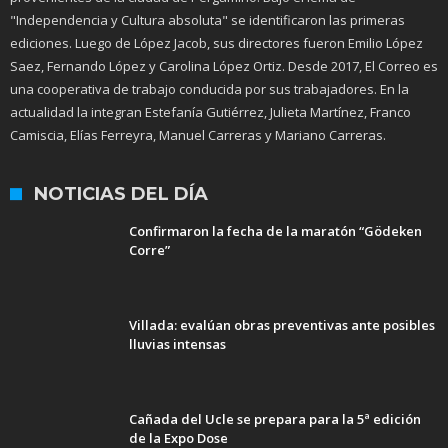
Fernando Toscano y su sobrino Enrique Toscano. Meses después, se
sumó a ellos un amigo de ambos: Juan Alfredo López Jacob, todos
provenientes de la ciudad de Pergamino. Bajo el lema de
"Independencia y Cultura absoluta" se identificaron las primeras
ediciones. Luego de López Jacob, sus directores fueron Emilio López
Saez, Fernando López y Carolina López Ortiz. Desde 2017, El Correo es
una cooperativa de trabajo conducida por sus trabajadores. En la
actualidad la integran Estefanía Gutiérrez, Julieta Martínez, Franco
Camiscia, Elías Ferreyra, Manuel Carreras y Mariano Carreras.
NOTICIAS DEL DÍA
Confirmaron la fecha de la maratón “Gödeken
Corre”
Villada: evalúan obras preventivas ante posibles
lluvias intensas