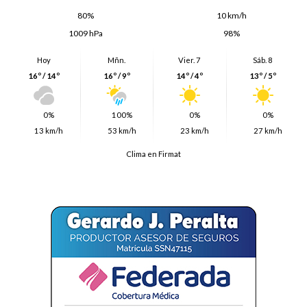
80%
10 km/h
1009 hPa
98%
Hoy
Mñn.
Vier. 7
Sáb. 8
16º / 14º
16º / 9º
14º / 4º
13º / 5º
0%
100%
0%
0%
13 km/h
53 km/h
23 km/h
27 km/h
Clima en Firmat