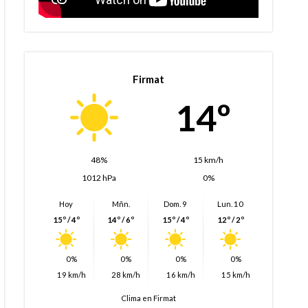
Firmat
14º
48%
15 km/h
1012 hPa
0%
Hoy
Mñn.
Dom. 9
Lun. 10
15º / 4º
14º / 6º
15º / 4º
12º / 2º
0%
0%
0%
0%
19 km/h
28 km/h
16 km/h
15 km/h
Clima en Firmat