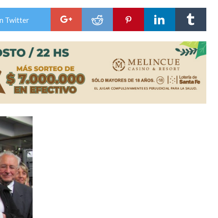
n de la Expo Dose
n Twitter
ón juvenil de malambo de Los Quirquinchos