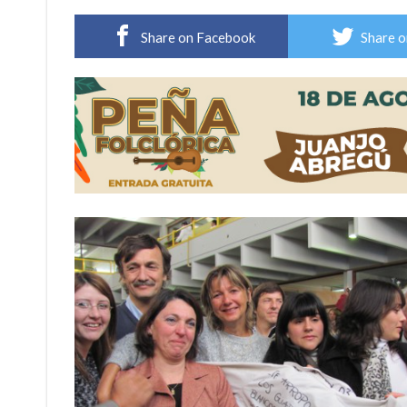
Cañada del Ucle se prepara para la 5ª edició
Share on Facebook
Share o
Distinguieron a Ramiro Maldonado, el campe