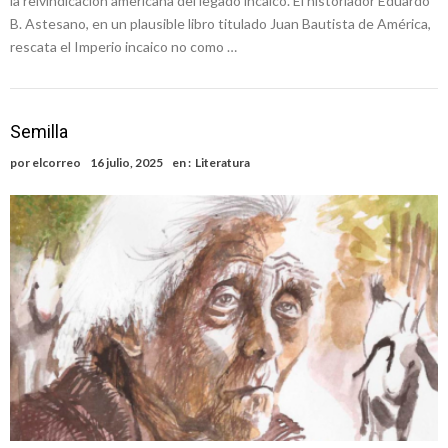
la reivindicación americana del legado incaico. El historiador Eduardo
B. Astesano, en un plausible libro titulado Juan Bautista de América,
rescata el Imperio incaico no como …
Semilla
por
elcorreo
16 julio, 2025
en :
Literatura