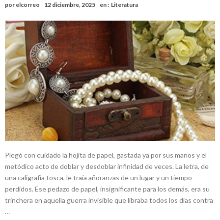
por
elcorreo
12 diciembre, 2025
en :
Literatura
nacimiento
Inclusivo
Vassalli: en potencial y con fechas diferidas, la empresa reformula
sus anuncios a los trabajadores
Firmat: avanza la investigación de dos empleadas del Juzgado de
Faltas por presuntas irregularidades
Villada: el viento provocó el desprendimiento del techo del galpón
del ferrocarril
Violento robo en la zona rural de Firmat: maniataron a una pareja de
adultos mayores
Colecta solidaria de juguetes en Firmat para el EPI y el Hospital
Vilela
Plegó con cuidado la hojita de papel, gastada ya por sus manos y el
metódico acto de doblar y desdoblar infinidad de veces. La letra, de
una caligrafía tosca, le traía añoranzas de un lugar y un tiempo
perdidos. Ese pedazo de papel, insignificante para los demás, era su
trinchera en aquella guerra invisible que libraba todos los días contra
…