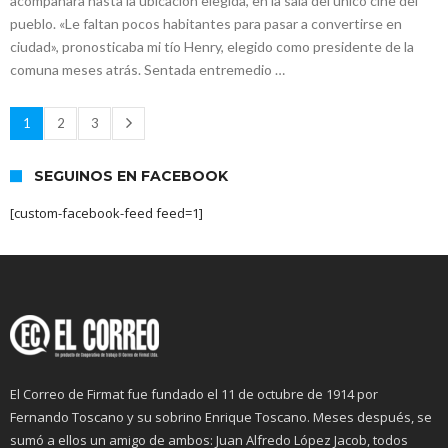
acompañara hasta la ubicación elegida, en la sala del único cine del
pueblo. «Le faltan pocos habitantes para pasar a convertirse en
ciudad», pronosticaba mi tío Henry, elegido como presidente de la
comuna meses atrás. Sentada entremedio …
1
2
3
SEGUINOS EN FACEBOOK
[custom-facebook-feed feed=1]
El Correo de Firmat fue fundado el 11 de octubre de 1914 por
Fernando Toscano y su sobrino Enrique Toscano. Meses después, se
sumó a ellos un amigo de ambos: Juan Alfredo López Jacob, todos