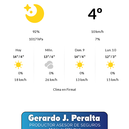
4º
92%
10 km/h
1017 hPa
7%
Hoy
Mñn.
Dom. 9
Lun. 10
14º / 4º
13º / 6º
14º / 4º
12º / 3º
0%
0%
0%
0%
18 km/h
26 km/h
13 km/h
15 km/h
Clima en Firmat