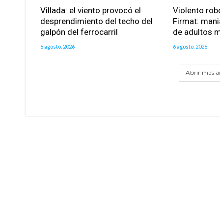
Villada: el viento provocó el
Violento robo
desprendimiento del techo del
Firmat: mani
galpón del ferrocarril
de adultos 
6 agosto, 2026
6 agosto, 2026
Abrir mas ar