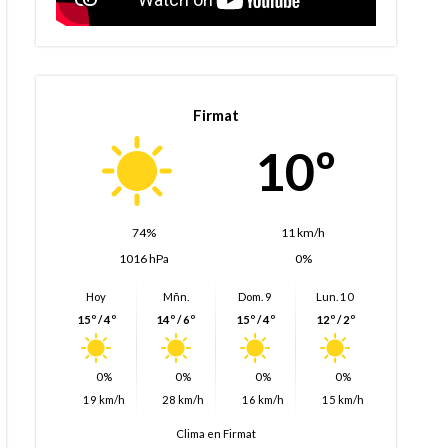
Firmat
10º
74%
11 km/h
1016 hPa
0%
Hoy
Mñn.
Dom. 9
Lun. 10
15º / 4º
14º / 6º
15º / 4º
12º / 2º
0%
0%
0%
0%
19 km/h
28 km/h
16 km/h
15 km/h
Clima en Firmat