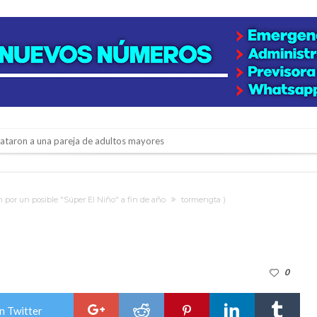
niataron a una pareja de adultos mayores
 EPI y el Hospital Vilela
colección de golosinas para agasajar a los niños en su día
en por un posible "Súper El Niño" a fin de año
tormengta )
lausura con agenda confirmada y planteles renovados
rmentas fuertes y ráfagas que podrían superar los 80 km/h
0
os mitos y analiza el impacto real en la región
n de la Expo Dose
n Twitter