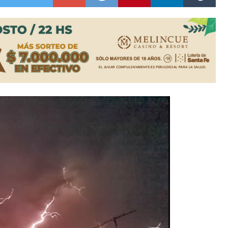
ón juvenil de malambo de Los Quirquinchos
es lluvias intensas