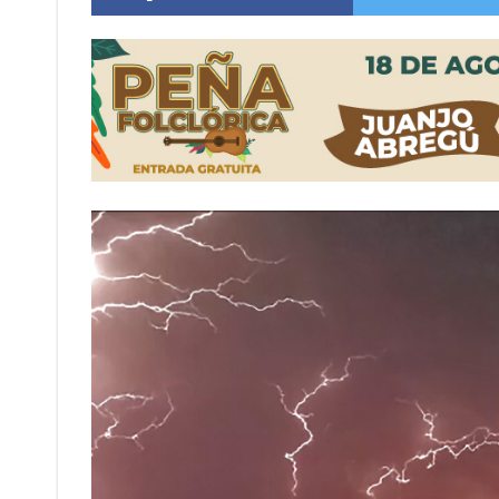
Distinguieron a Ramiro Maldonado, el campe
Villada: evalúan obras preventivas ante posibl