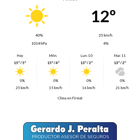
12º
40%
25 km/h
1014 hPa
4%
Hoy
Mñn.
Lun. 10
Mar. 11
15º / 5º
15º / 4º
13º / 2º
13º / 2º
0%
0%
0%
0%
25 km/h
15 km/h
16 km/h
21 km/h
Clima en Firmat