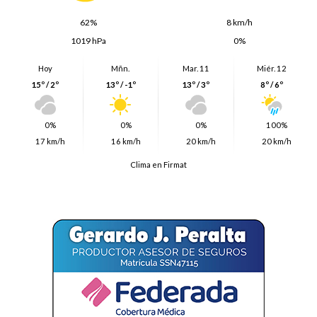
62%
8 km/h
1019 hPa
0%
Hoy
Mñn.
Mar. 11
Miér. 12
15º / 2º
13º / -1º
13º / 3º
8º / 6º
0%
0%
0%
100%
17 km/h
16 km/h
20 km/h
20 km/h
Clima en Firmat