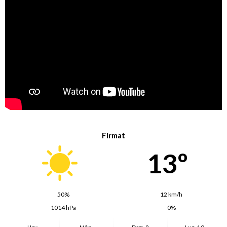
Firmat
13º
50%
12 km/h
1014 hPa
0%