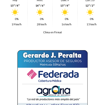
Hoy
Mñn.
Dom. 9
Lun. 10
15º / 4º
14º / 6º
15º / 4º
12º / 2º
0%
0%
0%
0%
19 km/h
28 km/h
16 km/h
15 km/h
Clima en Firmat