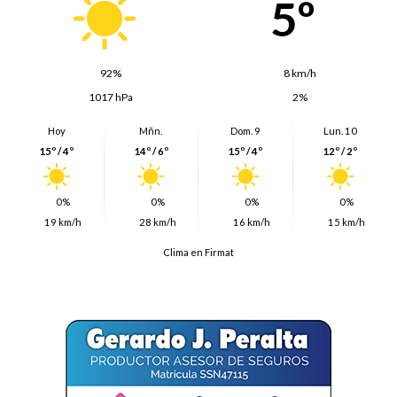
5º
92%
8 km/h
1017 hPa
2%
Hoy
Mñn.
Dom. 9
Lun. 10
15º / 4º
14º / 6º
15º / 4º
12º / 2º
0%
0%
0%
0%
19 km/h
28 km/h
16 km/h
15 km/h
Clima en Firmat