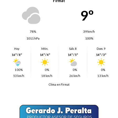
Firmat
9º
78%
39 km/h
1011 hPa
100%
Hoy
Mñn.
Sáb. 8
Dom. 9
16º / 8º
14º / 4º
14º / 5º
14º / 3º
100%
0%
0%
0%
53 km/h
18 km/h
26 km/h
13 km/h
Clima en Firmat