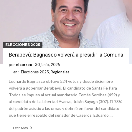
nacimiento
Inclusivo
Vassalli: en potencial y con fechas diferidas, la empresa reformula
sus anuncios a los trabajadores
Firmat: avanza la investigación de dos empleadas del Juzgado de
Faltas por presuntas irregularidades
Villada: el viento provocó el desprendimiento del techo del galpón
del ferrocarril
Violento robo en la zona rural de Firmat: maniataron a una pareja de
ELECCIONES 2025
adultos mayores
Colecta solidaria de juguetes en Firmat para el EPI y el Hospital
Berabevú: Bagnasco volverá a presidir la Comuna
Vilela
por
elcorreo
30 junio, 2025
en :
Elecciones 2025
,
Regionales
Leonardo Bagnasco obtuvo 524 votos y desde diciembre
volverá a gobernar Berabevú. El candidato de Santa Fe Para
Todos se impuso al actual mandatario Tomás Sorribas (459) y
al candidato de La Libertad Avanza, Julián Sayago (307). El 73%
del padrón asistió a las urnas y definió en favor del candidato
que tiene el respaldo del senador de Caseros, Eduardo …
Leer Mas