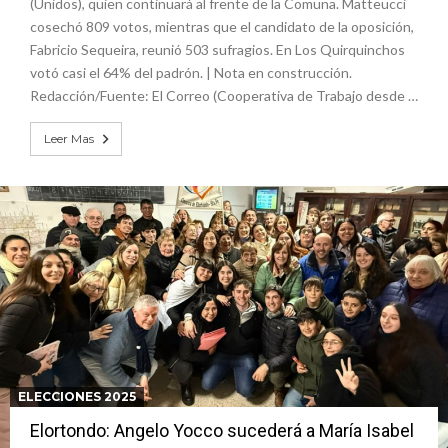
(Unidos), quien continuará al frente de la Comuna. Matteucci
cosechó 809 votos, mientras que el candidato de la oposición,
Fabricio Sequeira, reunió 503 sufragios. En Los Quirquinchos
votó casi el 64% del padrón. | Nota en construcción.
Redacción/Fuente: El Correo (Cooperativa de Trabajo desde …
Leer Mas
ELECCIONES 2025
Elortondo: Angelo Yocco sucederá a María Isabel