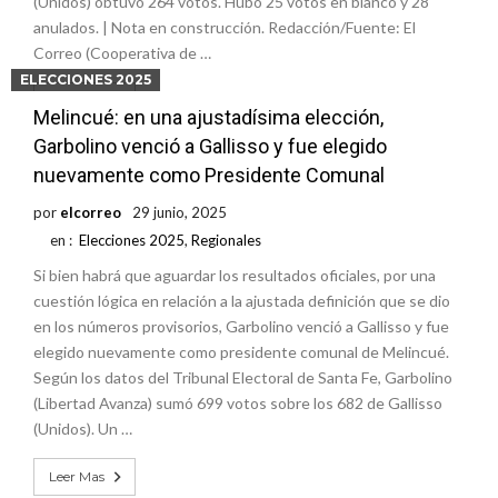
(Unidos) obtuvo 264 votos. Hubo 25 votos en blanco y 28
anulados. | Nota en construcción. Redacción/Fuente: El
Correo (Cooperativa de …
ELECCIONES 2025
Leer Mas
Melincué: en una ajustadísima elección,
Garbolino venció a Gallisso y fue elegido
nuevamente como Presidente Comunal
por
elcorreo
29 junio, 2025
en :
Elecciones 2025
,
Regionales
Si bien habrá que aguardar los resultados oficiales, por una
cuestión lógica en relación a la ajustada definición que se dio
en los números provisorios, Garbolino venció a Gallisso y fue
elegido nuevamente como presidente comunal de Melincué.
Según los datos del Tribunal Electoral de Santa Fe, Garbolino
(Libertad Avanza) sumó 699 votos sobre los 682 de Gallisso
(Unidos). Un …
Leer Mas