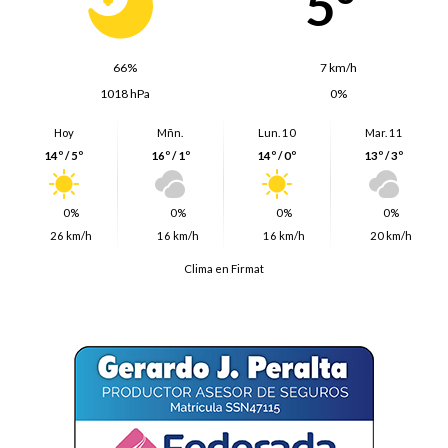
5º
66%
7 km/h
1018 hPa
0%
Hoy
Mñn.
Lun. 10
Mar. 11
14º / 5º
16º / 1º
14º / 0º
13º / 3º
0%
0%
0%
0%
26 km/h
16 km/h
16 km/h
20 km/h
Clima en Firmat