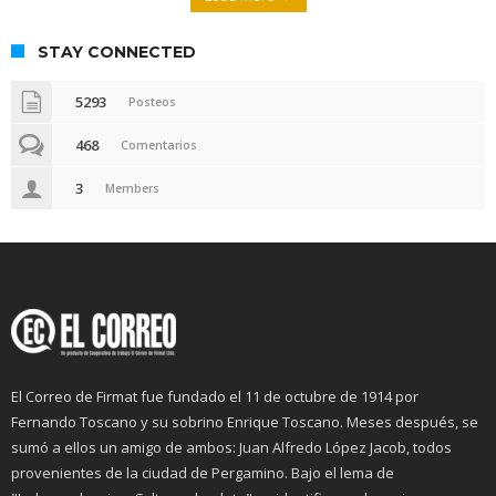
STAY CONNECTED
5293
Posteos
468
Comentarios
3
Members
El Correo de Firmat fue fundado el 11 de octubre de 1914 por
Fernando Toscano y su sobrino Enrique Toscano. Meses después, se
sumó a ellos un amigo de ambos: Juan Alfredo López Jacob, todos
provenientes de la ciudad de Pergamino. Bajo el lema de