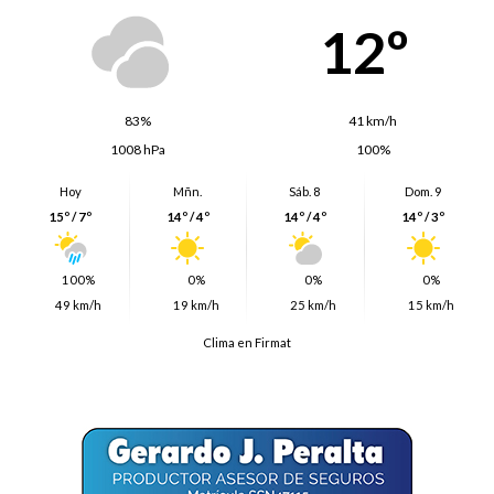
12º
83%
41 km/h
1008 hPa
100%
Hoy
Mñn.
Sáb. 8
Dom. 9
15º / 7º
14º / 4º
14º / 4º
14º / 3º
100%
0%
0%
0%
49 km/h
19 km/h
25 km/h
15 km/h
Clima en Firmat