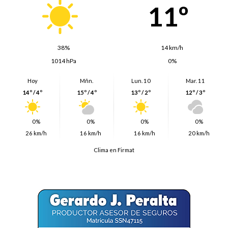
11º
38%
14 km/h
1014 hPa
0%
Hoy
Mñn.
Lun. 10
Mar. 11
14º / 4º
15º / 4º
13º / 2º
12º / 3º
0%
0%
0%
0%
26 km/h
16 km/h
16 km/h
20 km/h
Clima en Firmat