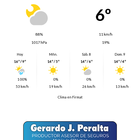
6º
88%
11 km/h
1017 hPa
19%
Hoy
Mñn.
Sáb. 8
Dom. 9
16º / 9º
14º / 5º
14º / 6º
14º / 4º
100%
0%
0%
0%
53 km/h
19 km/h
26 km/h
13 km/h
Clima en Firmat