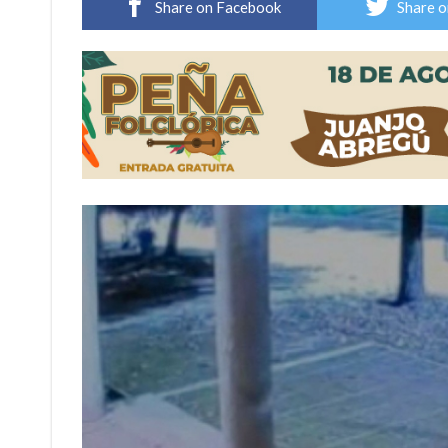
Share on Facebook
Share o
Vuelve el básquet: este viernes arranca el C
Güemes y Mariano Vera