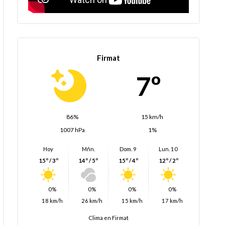
Firmat
7º
86%
15 km/h
1007 hPa
1%
Hoy
Mñn.
Dom. 9
Lun. 10
15º / 3º
14º / 5º
15º / 4º
12º / 2º
0%
0%
0%
0%
18 km/h
26 km/h
15 km/h
17 km/h
Clima en Firmat