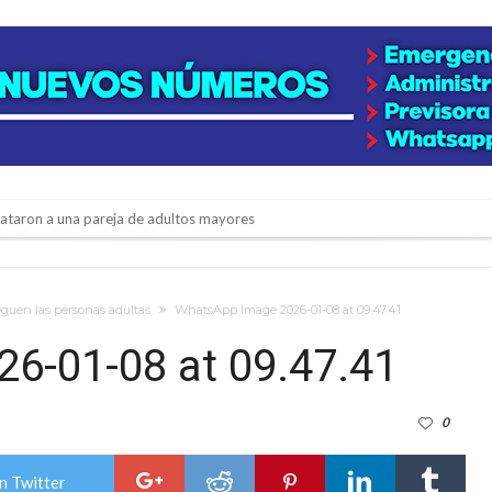
niataron a una pareja de adultos mayores
 EPI y el Hospital Vilela
colección de golosinas para agasajar a los niños en su día
guen las personas adultas
WhatsApp Image 2026-01-08 at 09.47.41
lausura con agenda confirmada y planteles renovados
6-01-08 at 09.47.41
rmentas fuertes y ráfagas que podrían superar los 80 km/h
0
os mitos y analiza el impacto real en la región
n de la Expo Dose
n Twitter