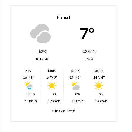
Firmat
7º
85%
15 km/h
1017 hPa
26%
Hoy
Mñn.
Sáb. 8
Dom. 9
16º / 9º
14º / 5º
14º / 6º
14º / 4º
100%
0%
0%
0%
53 km/h
19 km/h
26 km/h
13 km/h
Clima en Firmat