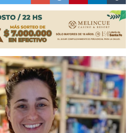
ón juvenil de malambo de Los Quirquinchos
es lluvias intensas