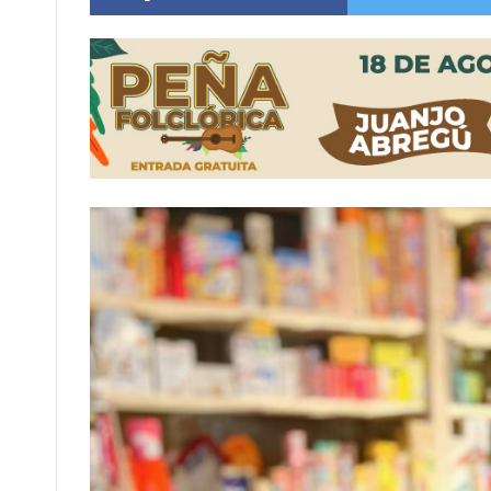
Distinguieron a Ramiro Maldonado, el campe
Villada: evalúan obras preventivas ante posibl