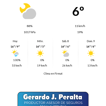
6º
88%
11 km/h
1017 hPa
19%
Hoy
Mñn.
Sáb. 8
Dom. 9
16º / 9º
14º / 5º
14º / 6º
14º / 4º
100%
0%
0%
0%
53 km/h
19 km/h
26 km/h
13 km/h
Clima en Firmat