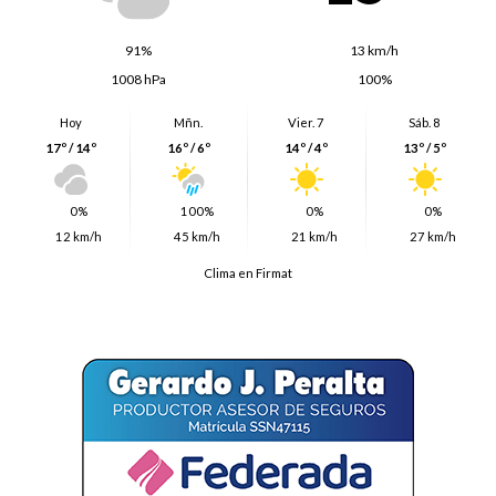
91%
13 km/h
1008 hPa
100%
Hoy
Mñn.
Vier. 7
Sáb. 8
17º / 14º
16º / 6º
14º / 4º
13º / 5º
0%
100%
0%
0%
12 km/h
45 km/h
21 km/h
27 km/h
Clima en Firmat