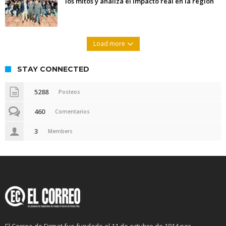
los mitos y analiza el impacto real en la región
Load more
STAY CONNECTED
5288
Posteos
460
Comentarios
3
Members