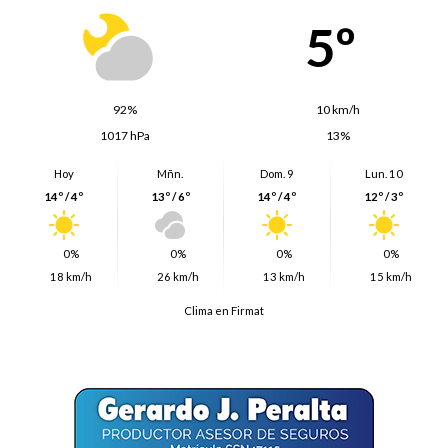
5º
92%
10 km/h
1017 hPa
13%
Hoy
Mñn.
Dom. 9
Lun. 10
14º / 4º
13º / 6º
14º / 4º
12º / 3º
0%
0%
0%
0%
18 km/h
26 km/h
13 km/h
15 km/h
Clima en Firmat