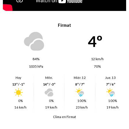
Firmat
4º
84%
12 km/h
1035 hPa
70%
Hoy
Mñn.
Miér. 12
Jue. 13
13º / -1º
14º / -3º
8º / 7º
7º / 6º
0%
0%
100%
100%
16 km/h
19 km/h
23 km/h
19 km/h
Clima en Firmat