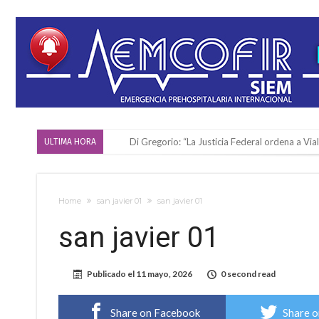
Di Gregorio: “La Justicia Federal ordena a Via
ULTIMA HORA
Reserva: Firmat F.B.C. venció a San Martín y ju
Firmat también tomó posición respecto a la le
Home
san javier 01
san javier 01
“La medicina nos salvó”: la emotiva historia d
san javier 01
Firmat será sede del segundo Torneo Regiona
Vassalli: en potencial y con fechas diferidas,
Publicado el
11 mayo, 2026
0 second read
Firmat: avanza la investigación de dos emple
Villada: el viento provocó el desprendimiento 
Share on Facebook
Share o