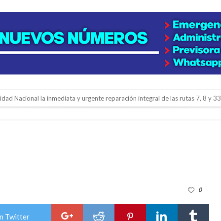
lidad Nacional la inmediata y urgente reparación integral de las rutas 7, 8 y 33
gará una nueva final en la Liga Deportiva del Sur
y de tierras
e la firmatense que se recibió de médica y se reencontró con el doctor que hi
l de Básquet 3×3 Inclusivo
 la empresa reformula sus anuncios a los trabajadores
0
adas del Juzgado de Faltas por presuntas irregularidades
del techo del galpón del ferrocarril
n Twitter