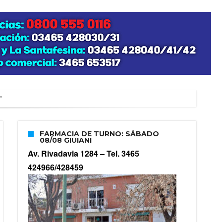
”
FARMACIA DE TURNO: SÁBADO
08/08 GIUIANI
zo posible su nacimiento
Av. Rivadavia 1284 –
Tel. 3465
424966/428459