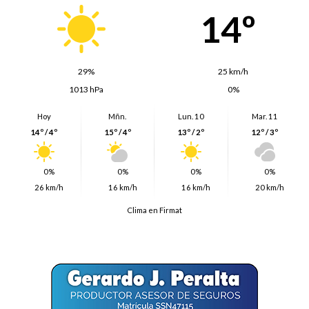
14º
29%
25 km/h
1013 hPa
0%
Hoy
Mñn.
Lun. 10
Mar. 11
14º / 4º
15º / 4º
13º / 2º
12º / 3º
0%
0%
0%
0%
26 km/h
16 km/h
16 km/h
20 km/h
Clima en Firmat