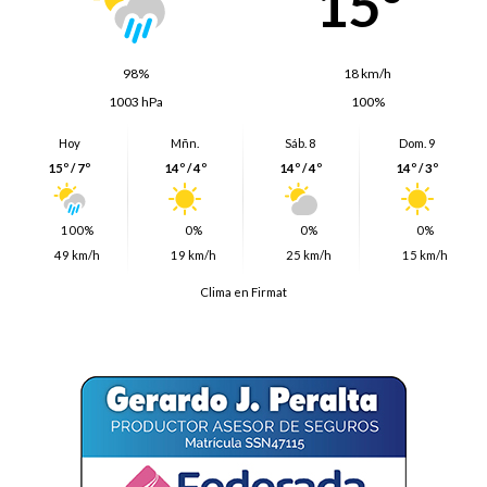
15º
98%
18 km/h
1003 hPa
100%
Hoy
Mñn.
Sáb. 8
Dom. 9
15º / 7º
14º / 4º
14º / 4º
14º / 3º
100%
0%
0%
0%
49 km/h
19 km/h
25 km/h
15 km/h
Clima en Firmat