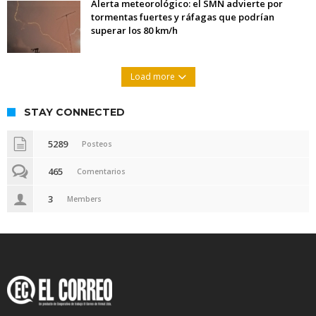
Alerta meteorológico: el SMN advierte por
tormentas fuertes y ráfagas que podrían
superar los 80 km/h
Load more
STAY CONNECTED
5289
Posteos
465
Comentarios
3
Members