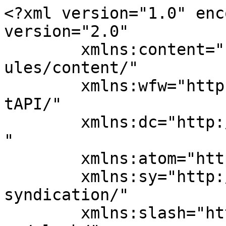
<?xml version="1.0" enc
version="2.0"

	xmlns:content="http://purl.org/rss/1.0/mod
ules/content/"

	xmlns:wfw="http://wellformedweb.org/Commen
tAPI/"

	xmlns:dc="http://purl.org/dc/elements/1.1/
"

	xmlns:atom="http://www.w3.org/2005/Atom"

	xmlns:sy="http://purl.org/rss/1.0/modules/
syndication/"

	xmlns:slash="http://purl.org/rss/1.0/modul