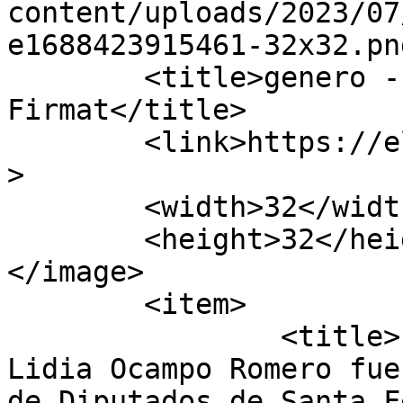
content/uploads/2023/07
e1688423915461-32x32.pn
	<title>genero - El Correo de 
Firmat</title>

	<link>https://elcorreodigital.com.ar</link
>

	<width>32</width>

	<height>32</height>

</image> 

	<item>

		<title>La escritora firmatense 
Lidia Ocampo Romero fue
de Diputados de Santa F