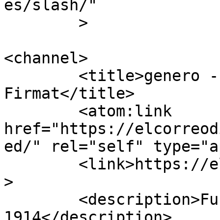
es/slash/"

	>

<channel>

	<title>genero - El Correo de 
Firmat</title>

	<atom:link 
href="https://elcorreod
ed/" rel="self" type="a
	<link>https://elcorreodigital.com.ar</link
>

	<description>Fundado el 11 de Octubre de 
1914</description>
