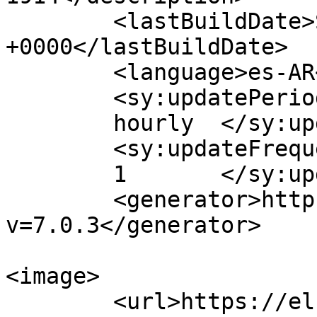
	<lastBuildDate>Sun, 15 Mar 2026 13:58:48 
+0000</lastBuildDate>

	<language>es-AR</language>

	<sy:updatePeriod>

	hourly	</sy:updatePeriod>

	<sy:updateFrequency>

	1	</sy:updateFrequency>

	<generator>https://wordpress.org/?
v=7.0.3</generator>

<image>

	<url>https://elcorreodigital.com.ar/wp-