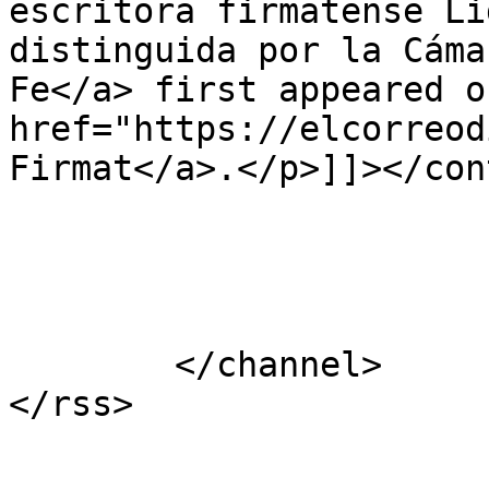
escritora firmatense Li
distinguida por la Cáma
Fe</a> first appeared on
href="https://elcorreod
Firmat</a>.</p>]]></con
			</item>
	</channel>
