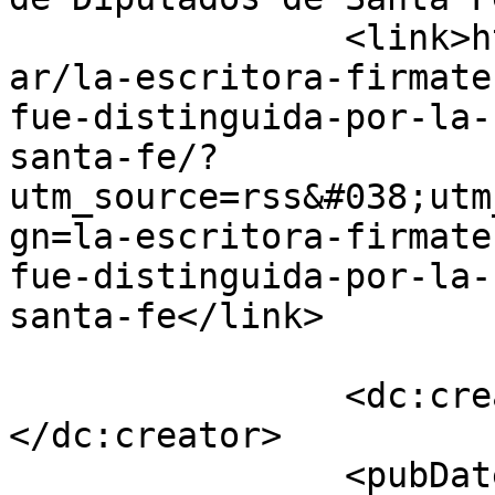
		<link>https://elcorreodigital.com.
ar/la-escritora-firmate
fue-distinguida-por-la-
santa-fe/?
utm_source=rss&#038;utm
gn=la-escritora-firmate
fue-distinguida-por-la-
santa-fe</link>

		<dc:creator><![CDATA[elcorreo]]>
</dc:creator>

		<pubDate>Thu, 12 Mar 2026 01:46:41 