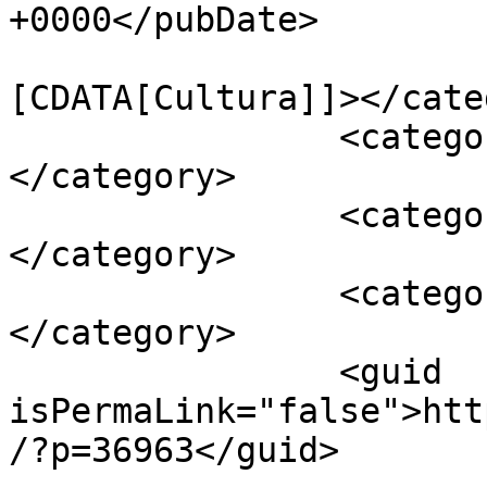
+0000</pubDate>

				<catego
[CDATA[Cultura]]></cate
		<category><![CDATA[destacada]]>
</category>

		<category><![CDATA[Firmat]]>
</category>

		<category><![CDATA[genero]]>
</category>

		<guid 
isPermaLink="false">htt
/?p=36963</guid>
