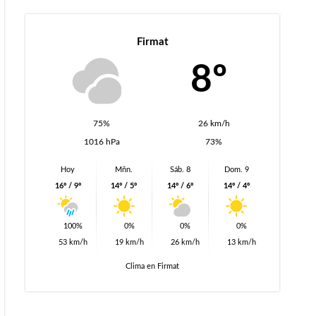
Firmat
8º
75%
26 km/h
1016 hPa
73%
Hoy
Mñn.
Sáb. 8
Dom. 9
16º / 9º
14º / 5º
14º / 6º
14º / 4º
100%
0%
0%
0%
53 km/h
19 km/h
26 km/h
13 km/h
Clima en Firmat