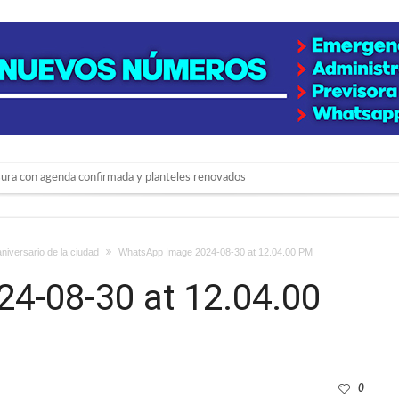
mentas fuertes y ráfagas que podrían superar los 80 km/h
s mitos y analiza el impacto real en la región
aniversario de la ciudad
WhatsApp Image 2024-08-30 at 12.04.00 PM
e la Expo Dose
4-08-30 at 12.04.00
 juvenil de malambo de Los Quirquinchos
 lluvias intensas
0