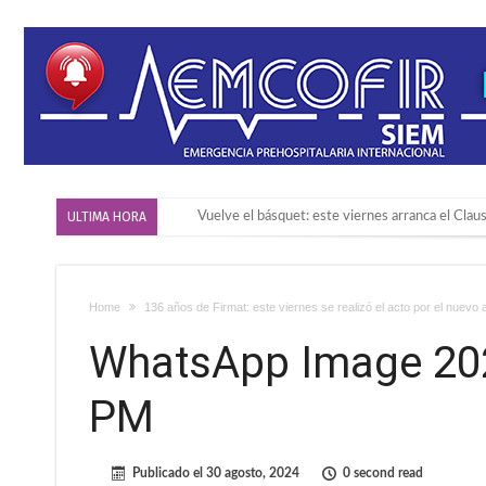
ULTIMA HORA
Güemes y Mariano Vera
Alerta meteorológico: el SMN advierte por tor
¿Llega un “Súper Niño”?: De Benedictis aclara lo
Home
136 años de Firmat: este viernes se realizó el acto por el nuevo 
Cañada del Ucle se prepara para la 5ª edición d
WhatsApp Image 202
Distinguieron a Ramiro Maldonado, el campeón
PM
Villada: evalúan obras preventivas ante posibles
Publicado el
30 agosto, 2024
0 second read