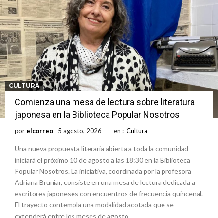
ráfagas que podrían superar los 80 km/h
¿Llega un “Súper Niño”?: De Benedictis aclara los mitos y analiza el
impacto real en la región
Cañada del Ucle se prepara para la 5ª edición de la Expo Dose
Distinguieron a Ramiro Maldonado, el campeón juvenil de malambo
de Los Quirquinchos
Villada: evalúan obras preventivas ante posibles lluvias intensas
Elortondo: avanza el plan de pavimentación con la licitación de cinco
CULTURA
nuevas cuadras
Comienza una mesa de lectura sobre literatura
japonesa en la Biblioteca Popular Nosotros
por
elcorreo
5 agosto, 2026
en :
Cultura
Una nueva propuesta literaria abierta a toda la comunidad
iniciará el próximo 10 de agosto a las 18:30 en la Biblioteca
Popular Nosotros. La iniciativa, coordinada por la profesora
Adriana Bruniar, consiste en una mesa de lectura dedicada a
escritores japoneses con encuentros de frecuencia quincenal.
El trayecto contempla una modalidad acotada que se
extenderá entre los meses de agosto …