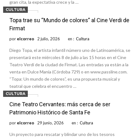
gran cita, la expectativa crece y la …
CULTURA
Leer Mas
Topa trae su “Mundo de colores” al Cine Verdi de
Firmat
por
elcorreo
2 julio, 2026
en :
Cultura
Diego Topa, el artista infantil número uno de Latinoamérica, se
presentará este miércoles 8 de julio a las 15 horas en el Cine
Teatro Verdi de la ciudad de Firmat. Las entradas ya están a la
venta en Dulce Manía (Córdoba 729) o en www.passline.com.
“Topa: Un mundo de colores”, es una propuesta musical y
teatral que celebra el encuentro …
CULTURA
Leer Mas
Cine Teatro Cervantes: más cerca de ser
Patrimonio Histórico de Santa Fe
por
elcorreo
29 junio, 2026
en :
Cultura
Un proyecto para rescatar y blindar uno de los tesoros