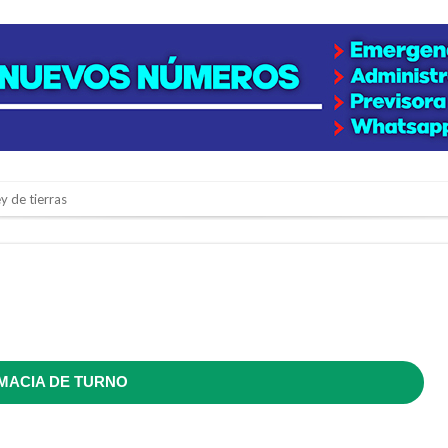
y de tierras
e la firmatense que se recibió de médica y se reencontró con el doctor que hi
l de Básquet 3×3 Inclusivo
 la empresa reformula sus anuncios a los trabajadores
adas del Juzgado de Faltas por presuntas irregularidades
del techo del galpón del ferrocarril
MACIA DE TURNO
niataron a una pareja de adultos mayores
 EPI y el Hospital Vilela