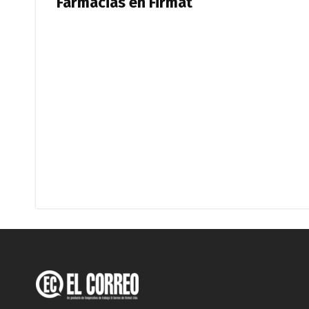
Farmacias en Firmat
Firmat: “Codo a codo” lanza una campaña de re
Vuelve el básquet: este viernes arranca el C
Güemes y Mariano Vera