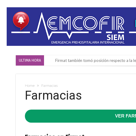
Firmat también tomó posición respecto a la le
ULTIMA HORA
“La medicina nos salvó”: la emotiva historia d
Firmat será sede del segundo Torneo Regiona
Home
Farmacias
Farmacias
Vassalli: en potencial y con fechas diferidas,
Firmat: avanza la investigación de dos emple
Villada: el viento provocó el desprendimiento 
VER FAR
Violento robo en la zona rural de Firmat: ma
Colecta solidaria de juguetes en Firmat para el