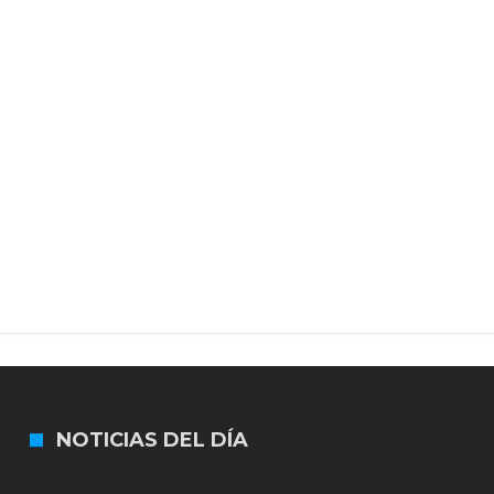
colección de golosinas para agasajar a los niños en su día
lausura con agenda confirmada y planteles renovados
NOTICIAS DEL DÍA