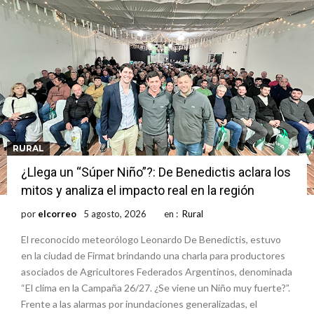
nacimiento
Inclusivo
Vassalli: en potencial y con fechas diferidas, la empresa reformula
sus anuncios a los trabajadores
Firmat: avanza la investigación de dos empleadas del Juzgado de
Faltas por presuntas irregularidades
Villada: el viento provocó el desprendimiento del techo del galpón
del ferrocarril
Violento robo en la zona rural de Firmat: maniataron a una pareja de
adultos mayores
Colecta solidaria de juguetes en Firmat para el EPI y el Hospital
Vilela
RURAL
¿Llega un “Súper Niño”?: De Benedictis aclara los
mitos y analiza el impacto real en la región
por
elcorreo
5 agosto, 2026
en :
Rural
El reconocido meteorólogo Leonardo De Benedictis, estuvo
en la ciudad de Firmat brindando una charla para productores
asociados de Agricultores Federados Argentinos, denominada
“El clima en la Campaña 26/27. ¿Se viene un Niño muy fuerte?”.
Frente a las alarmas por inundaciones generalizadas, el