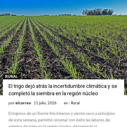
RURAL
El trigo dejó atrás la incertidumbre climática y se
completó la siembra en la región núcleo
por
elcorreo
11 julio, 2026
en :
Rural
El ingreso de un frente frío intenso y viento seco a principios
de esta semana, permitió retomar con éxito las labores de
siembra de trigo en la región núcleo, despejando la