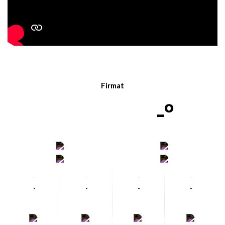
Firmat
-º
-
-
-
-
-
-
-
-
-
-
-
-
-
-
-
-