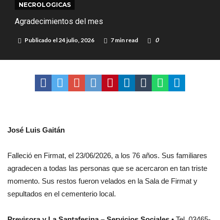
NECROLOGICAS
de Los Quirquinchos
Villada: evalúan obras preventivas ante posibles lluvias intensas
Agradecimientos del mes
Elortondo: avanza el plan de pavimentación con la licitación de cinco
Publicado el
24 julio, 2026
7 min read
0
nuevas cuadras
José Luis Gaitán
Falleció en Firmat, el 23/06/2026, a los 76 años. Sus familiares
agradecen a todas las personas que se acercaron en tan triste
momento. Sus restos fueron velados en la Sala de Firmat y
sepultados en el cementerio local.
Previsora y La Santafesina – Servicios Sociales
• Tel. 03465-