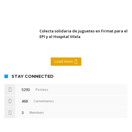
maniataron a una pareja de adultos
mayores
Colecta solidaria de juguetes en Firmat para el
EPI y el Hospital Vilela
Load more
STAY CONNECTED
5293
Posteos
468
Comentarios
3
Members