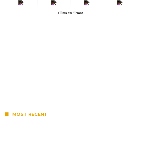
-
-
-
-
Clima en Firmat
MOST RECENT
Violento robo en la zona rural de Firmat: