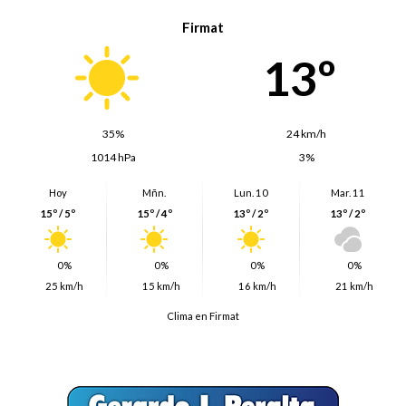
Firmat
13º
35%
24 km/h
1014 hPa
3%
Hoy
Mñn.
Lun. 10
Mar. 11
15º / 5º
15º / 4º
13º / 2º
13º / 2º
0%
0%
0%
0%
25 km/h
15 km/h
16 km/h
21 km/h
Clima en Firmat