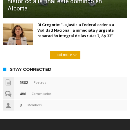
histórico a la final este domingo en
Alcorta
Di Gregorio: “La Justicia Federal ordena a
Vialidad Nacional la inmediata y urgente
reparación integral de las rutas 7, 8 y 33”
Load more
STAY CONNECTED
5302
Posteos
486
Comentarios
3
Members