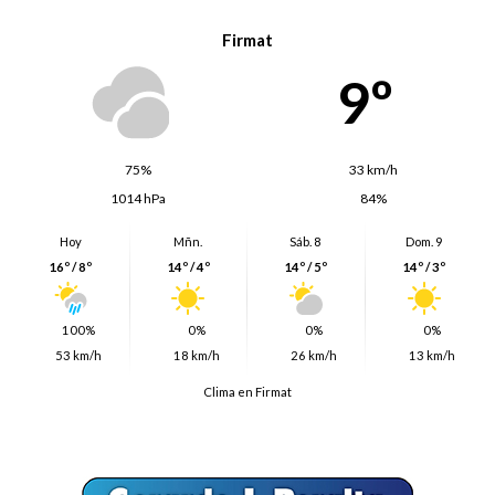
Firmat
9º
75%
33 km/h
1014 hPa
84%
Hoy
Mñn.
Sáb. 8
Dom. 9
16º / 8º
14º / 4º
14º / 5º
14º / 3º
100%
0%
0%
0%
53 km/h
18 km/h
26 km/h
13 km/h
Clima en Firmat