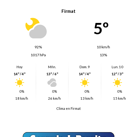
Firmat
5º
92%
10 km/h
1017 hPa
13%
Hoy
Mñn.
Dom. 9
Lun. 10
14º / 4º
13º / 6º
14º / 4º
12º / 3º
0%
0%
0%
0%
18 km/h
26 km/h
13 km/h
15 km/h
Clima en Firmat