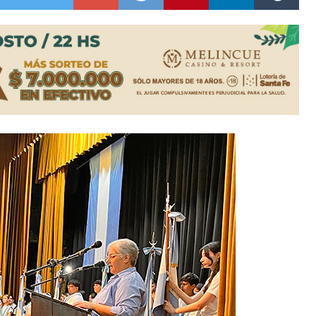
ón juvenil de malambo de Los Quirquinchos
es lluvias intensas