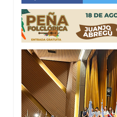
Distinguieron a Ramiro Maldonado, el campe
Villada: evalúan obras preventivas ante posibl