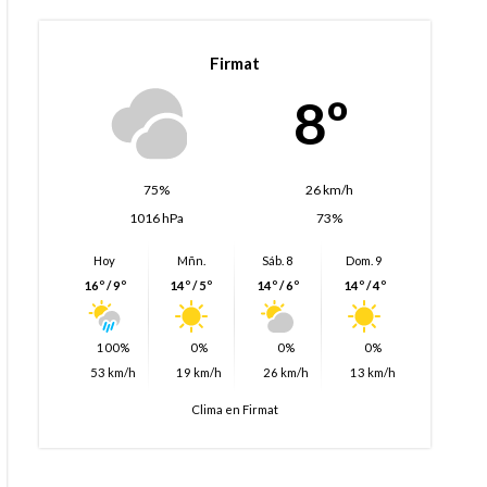
Firmat
8º
75%
26 km/h
1016 hPa
73%
Hoy
Mñn.
Sáb. 8
Dom. 9
16º / 9º
14º / 5º
14º / 6º
14º / 4º
100%
0%
0%
0%
53 km/h
19 km/h
26 km/h
13 km/h
Clima en Firmat