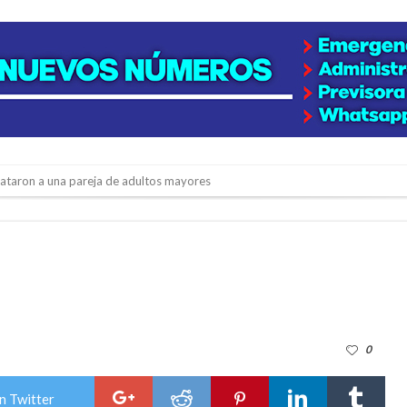
niataron a una pareja de adultos mayores
 EPI y el Hospital Vilela
colección de golosinas para agasajar a los niños en su día
lausura con agenda confirmada y planteles renovados
rmentas fuertes y ráfagas que podrían superar los 80 km/h
0
os mitos y analiza el impacto real en la región
n de la Expo Dose
n Twitter