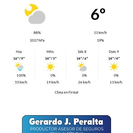
6º
88%
11 km/h
1017 hPa
19%
Hoy
Mñn.
Sáb. 8
Dom. 9
16º / 9º
14º / 5º
14º / 6º
14º / 4º
100%
0%
0%
0%
53 km/h
19 km/h
26 km/h
13 km/h
Clima en Firmat