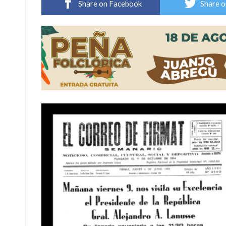
Share on Facebook
Share o
Güemes y Mariano Vera