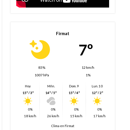
Firmat
7º
85%
12 km/h
1007 hPa
1%
Hoy
Mñn.
Dom. 9
Lun. 10
15º / 3º
14º / 5º
15º / 4º
12º / 2º
0%
0%
0%
0%
18 km/h
26 km/h
15 km/h
17 km/h
Clima en Firmat