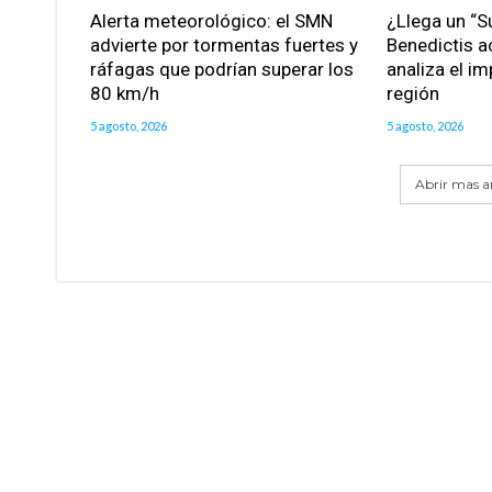
Alerta meteorológico: el SMN
¿Llega un “S
advierte por tormentas fuertes y
Benedictis a
ráfagas que podrían superar los
analiza el im
80 km/h
región
5 agosto, 2026
5 agosto, 2026
Abrir mas ar