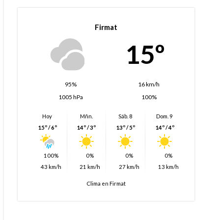
Firmat
15º
95%
16 km/h
1005 hPa
100%
Hoy
Mñn.
Sáb. 8
Dom. 9
15º / 6º
14º / 3º
13º / 5º
14º / 4º
100%
0%
0%
0%
43 km/h
21 km/h
27 km/h
13 km/h
Clima en Firmat