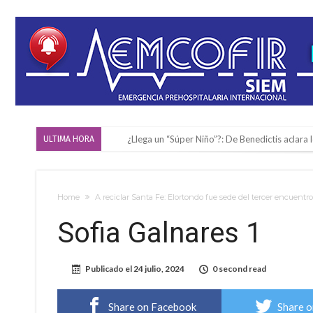
¿Llega un “Súper Niño”?: De Benedictis aclara l
ULTIMA HORA
Cañada del Ucle se prepara para la 5ª edició
Distinguieron a Ramiro Maldonado, el campe
Home
A reciclar Santa Fe: Elortondo fue sede del tercer encuentro
Villada: evalúan obras preventivas ante posibl
Sofia Galnares 1
Elortondo: avanza el plan de pavimentación co
Chovet realizó el primer taller de coaching 
Publicado el
24 julio, 2024
0 second read
Confirmaron la fecha de la maratón “Gödeken
Comienza una mesa de lectura sobre literatur
Share on Facebook
Share o