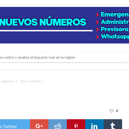
os mitos y analiza el impacto real en la región
n de la Expo Dose
ón juvenil de malambo de Los Quirquinchos
 regional
Sofia Galnares 1
es lluvias intensas
n la licitación de cinco nuevas cuadras
para emprendedores
0
 Corre”
a japonesa en la Biblioteca Popular Nosotros
n Twitter