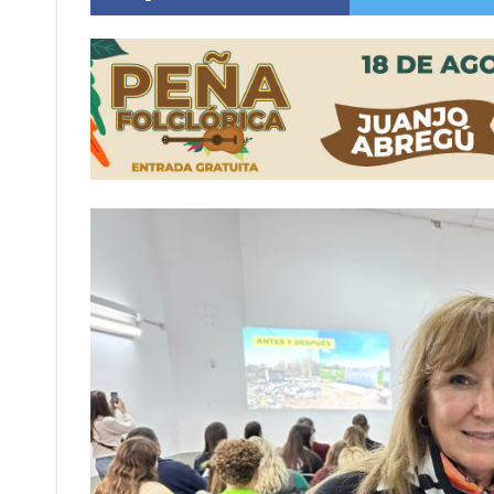
Sueño albiceleste: la arquera firmatense Jazmí
Roxana Carabajal dejó su huella en la peña d