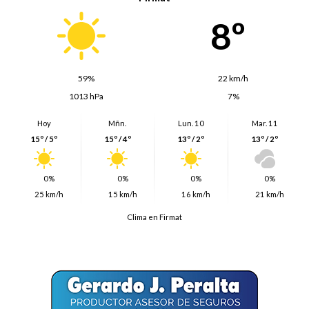
8º
59%
22 km/h
1013 hPa
7%
Hoy
Mñn.
Lun. 10
Mar. 11
15º / 5º
15º / 4º
13º / 2º
13º / 2º
0%
0%
0%
0%
25 km/h
15 km/h
16 km/h
21 km/h
Clima en Firmat