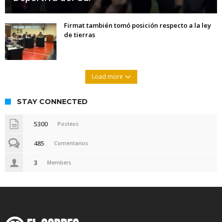
Firmat también tomó posición respecto a la ley
de tierras
Load more
STAY CONNECTED
5300
Posteos
485
Comentarios
3
Members