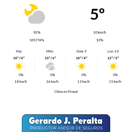
5º
92%
10 km/h
1017 hPa
13%
Hoy
Mñn.
Dom. 9
Lun. 10
14º / 4º
13º / 6º
14º / 4º
12º / 3º
0%
0%
0%
0%
18 km/h
26 km/h
13 km/h
15 km/h
Clima en Firmat