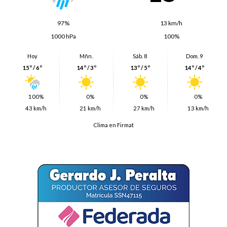
97%
13 km/h
1000 hPa
100%
Hoy
Mñn.
Sáb. 8
Dom. 9
15º / 6º
14º / 3º
13º / 5º
14º / 4º
100%
0%
0%
0%
43 km/h
21 km/h
27 km/h
13 km/h
Clima en Firmat