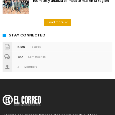
los mitos y analiza el impacto real en la región
Load more
STAY CONNECTED
5288
Posteos
462
Comentarios
3
Members