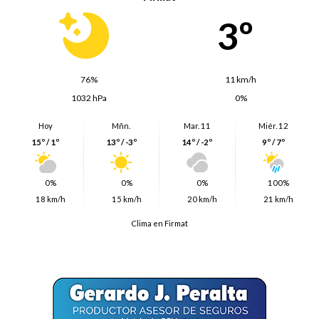
3º
76%
11 km/h
1032 hPa
0%
Hoy
Mñn.
Mar. 11
Miér. 12
15º / 1º
13º / -3º
14º / -2º
9º / 7º
0%
0%
0%
100%
18 km/h
15 km/h
20 km/h
21 km/h
Clima en Firmat